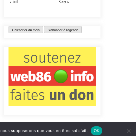
« Juil
Sep »
Calendrier du mois
S'abonner à l'agenda
e, nous supposerons que vous en êtes satisfait.
OK