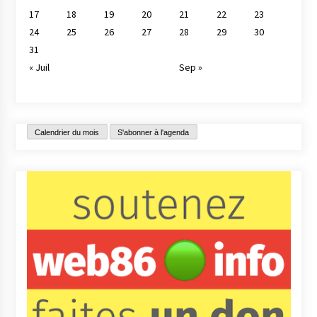
17
18
19
20
21
22
23
24
25
26
27
28
29
30
31
« Juil
Sep »
Calendrier du mois
S'abonner à l'agenda