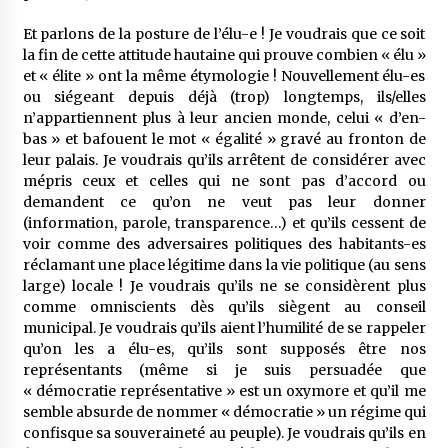
Et parlons de la posture de l’élu-e ! Je voudrais que ce soit
la fin de cette attitude hautaine qui prouve combien « élu »
et « élite » ont la même étymologie ! Nouvellement élu-es
ou siégeant depuis déjà (trop) longtemps, ils/elles
n’appartiennent plus à leur ancien monde, celui « d’en-
bas » et bafouent le mot « égalité » gravé au fronton de
leur palais. Je voudrais qu’ils arrêtent de considérer avec
mépris ceux et celles qui ne sont pas d’accord ou
demandent ce qu’on ne veut pas leur donner
(information, parole, transparence…) et qu’ils cessent de
voir comme des adversaires politiques des habitants-es
réclamant une place légitime dans la vie politique (au sens
large) locale ! Je voudrais qu’ils ne se considèrent plus
comme omniscients dès qu’ils siègent au conseil
municipal. Je voudrais qu’ils aient l’humilité de se rappeler
qu’on les a élu-es, qu’ils sont supposés être nos
représentants (même si je suis persuadée que
« démocratie représentative » est un oxymore et qu’il me
semble absurde de nommer « démocratie » un régime qui
confisque sa souveraineté au peuple). Je voudrais qu’ils en