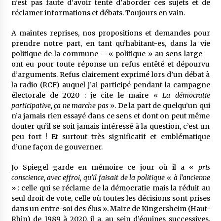
n’est pas faute d’avoir tenté d’aborder ces sujets et de
réclamer informations et débats. Toujours en vain.
A maintes reprises, nos propositions et demandes pour
prendre notre part, en tant qu’habitant-es, dans la vie
politique de la commune – « politique » au sens large –
ont eu pour toute réponse un refus entêté et dépourvu
d’arguments. Refus clairement exprimé lors d’un débat à
la radio (RCF) auquel j’ai participé pendant la campagne
électorale de 2020 : je cite le maire «
La démocratie
participative, ça ne marche pas
». De la part de quelqu’un qui
n’a jamais rien essayé dans ce sens et dont on peut même
douter qu’il se soit jamais intéressé à la question, c’est un
peu fort ! Et surtout très significatif et emblématique
d’une façon de gouverner.
Jo Spiegel garde en mémoire ce jour où il a «
pris
conscience, avec effroi, qu’il faisait de la politique « à l’ancienne
» : celle qui se réclame de la démocratie mais la réduit au
seul droit de vote, celle où toutes les décisions sont prises
dans un entre-soi des élus ». Maire de Kingersheim (Haut-
Rhin) de 1989 à 2020, il a, au sein d’équipes successives,