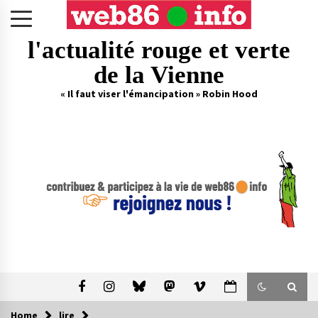
Skip
to
content
l'actualité rouge et verte
de la Vienne
« Il faut viser l'émancipation » Robin Hood
Home
lire