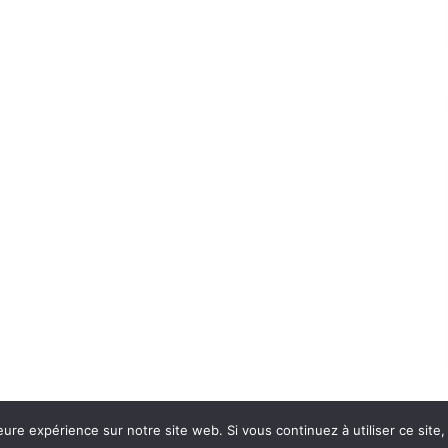
eure expérience sur notre site web. Si vous continuez à utiliser ce sit
Con