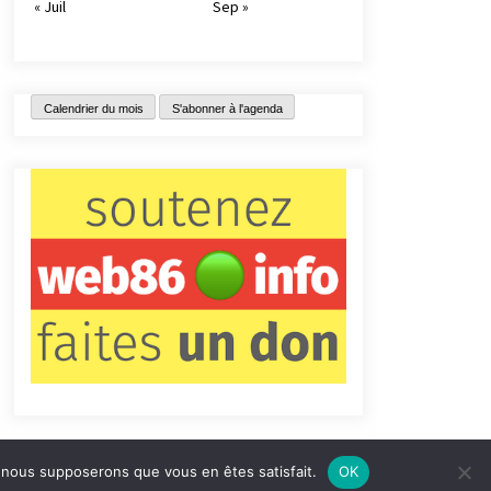
« Juil
Sep »
Calendrier du mois
S'abonner à l'agenda
e, nous supposerons que vous en êtes satisfait.
OK
tact
Qui sommes-nous ?
Informations légales