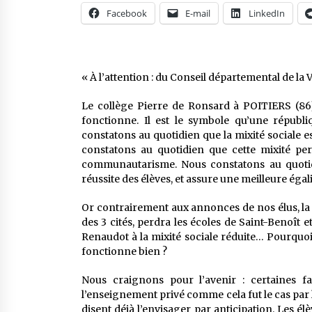
Facebook
E-mail
LinkedIn
« À l’attention : du Conseil départemental de la
Le collège Pierre de Ronsard à POITIERS (86) 
fonctionne. Il est le symbole qu’une républi
constatons au quotidien que la mixité sociale e
constatons au quotidien que cette mixité per
communautarisme. Nous constatons au quotidie
réussite des élèves, et assure une meilleure égal
Or contrairement aux annonces de nos élus, la 
des 3 cités, perdra les écoles de Saint-Benoît 
Renaudot à la mixité sociale réduite… Pourquoi 
fonctionne bien ?
Nous craignons pour l’avenir : certaines fa
l’enseignement privé comme cela fut le cas par l
disent déjà l’envisager par anticipation. Les é