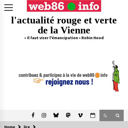
Skip
to
content
l'actualité rouge et verte
de la Vienne
« Il faut viser l'émancipation » Robin Hood
Home
lire