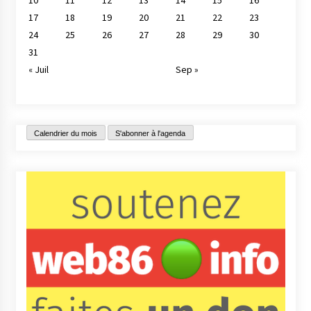
17
18
19
20
21
22
23
24
25
26
27
28
29
30
31
« Juil
Sep »
Calendrier du mois
S'abonner à l'agenda