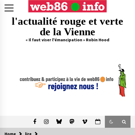
Skip
to
content
l'actualité rouge et verte
de la Vienne
« Il faut viser l'émancipation » Robin Hood
Home
lire