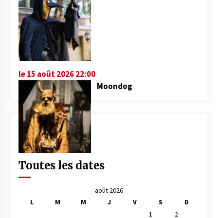
le 15 août 2026 22:00
Moondog
Toutes les dates
août 2026
L
M
M
J
V
S
D
1
2