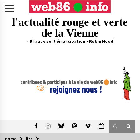
Skip
to
content
l'actualité rouge et verte
de la Vienne
« Il faut viser l'émancipation » Robin Hood
Home
lire