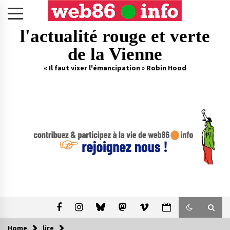
Skip
to
content
l'actualité rouge et verte
de la Vienne
« Il faut viser l'émancipation » Robin Hood
Home
lire