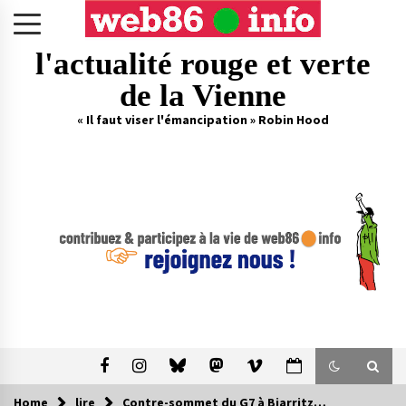
Skip
to
content
l'actualité rouge et verte
de la Vienne
« Il faut viser l'émancipation » Robin Hood
Home
lire
Contre-sommet du G7 à Biarritz…