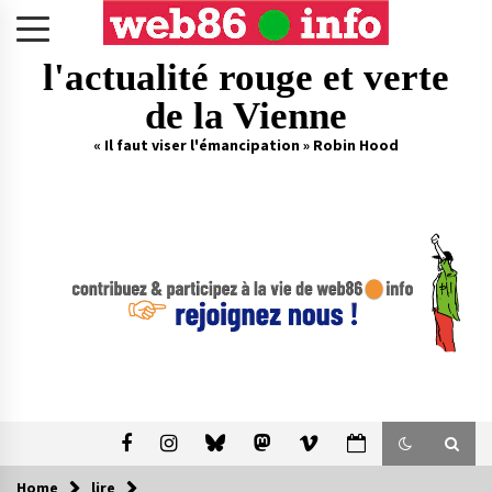
Skip
to
content
l'actualité rouge et verte
de la Vienne
« Il faut viser l'émancipation » Robin Hood
Home
lire