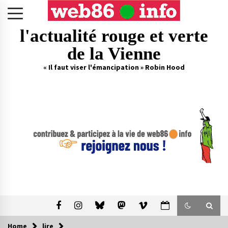
Skip
to
content
l'actualité rouge et verte
de la Vienne
« Il faut viser l'émancipation » Robin Hood
Home
lire