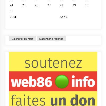
24
25
26
27
28
29
30
31
« Juil
Sep »
Calendrier du mois
S'abonner à l'agenda