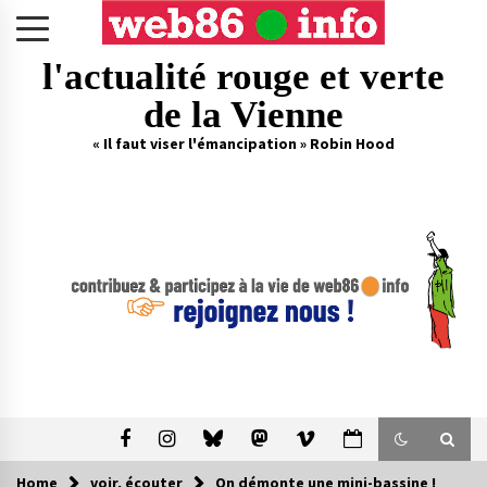
Skip
to
content
l'actualité rouge et verte
de la Vienne
« Il faut viser l'émancipation » Robin Hood
Home
voir, écouter
On démonte une mini-bassine !