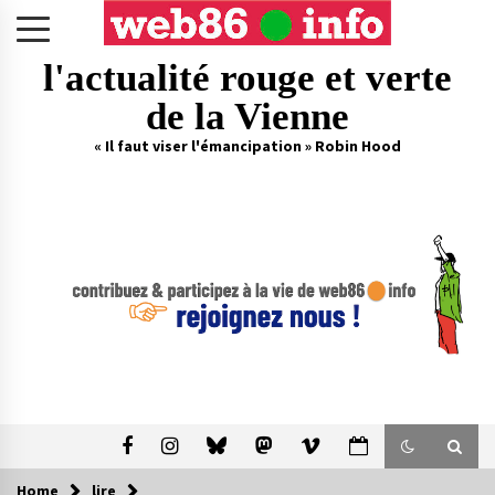
Skip
to
content
l'actualité rouge et verte
de la Vienne
« Il faut viser l'émancipation » Robin Hood
Home
lire