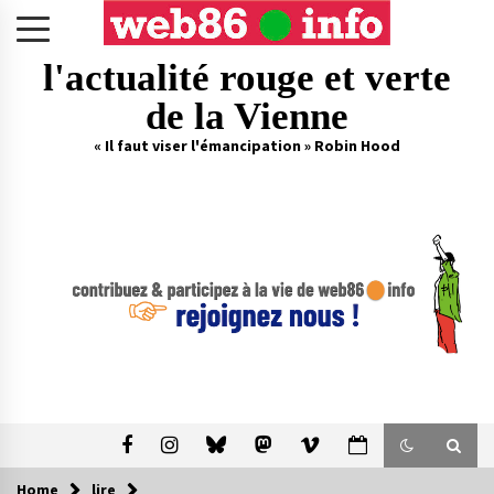
Skip
to
content
l'actualité rouge et verte
de la Vienne
« Il faut viser l'émancipation » Robin Hood
Home
lire