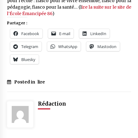
pour l’école : fiasco pour le vivre ensemble, fiasco pour la
pédagogie, fiasco pour la santé… (l
ire la suite sur le site de
l’École Émancipée 86
)
Partager :
Facebook
E-mail
LinkedIn
Telegram
WhatsApp
Mastodon
Bluesky
Posted in
lire
Tagged
#
éducation
Rédaction