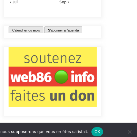
« Juil
Sep »
Calendrier du mois
S'abonner à l'agenda
e, nous supposerons que vous en êtes satisfait.
OK
tact
Qui sommes-nous ?
Informations légales