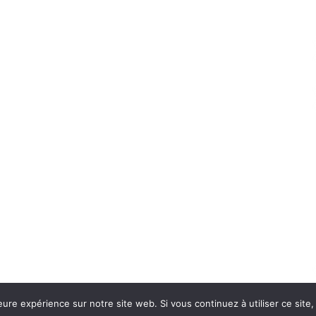
eure expérience sur notre site web. Si vous continuez à utiliser ce sit
Con