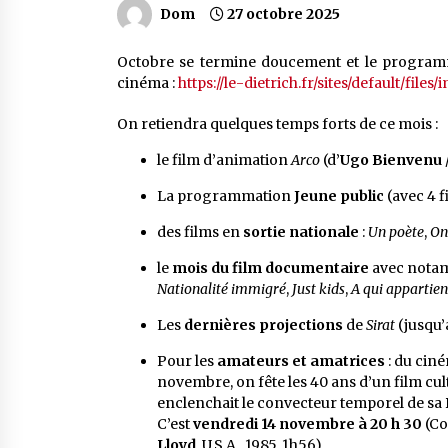
Dom
27 octobre 2025
Octobre se termine doucement et le programm
cinéma :
https://le-dietrich.fr/sites/default/f
On retiendra quelques temps forts de ce mois :
le film d’animation
Arco
(d’
Ugo Bienvenu
La programmation
Jeune public
(avec 4 f
des films en
sortie nationale
:
Un poète
,
On
le
mois du film documentaire
avec nota
Nationalité immigré
,
Just kids
,
A qui appartie
Les
dernières projections
de
Sirat
(jusqu’
Pour les
amateurs et amatrices
: du ciné
novembre, on fête les 40 ans d’un film cul
enclenchait le convecteur temporel de sa
C’est
vendredi 14 novembre à 20 h 30
(Co
Lloyd
, U.S.A., 1985, 1h56).