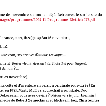
e de novembre s’annonce déjà. Retrouvez-le sur le site du
iles/images/programmes/2025-11-Programme-Dietrich-177.pdf
/ France, 2025, 1h28) jusqu’au 16 novembre,
ilms),
 vous croit
,
Des preuves d’amour
,
La vague
,…
mment :
Rester vivant
,
Avec un intérêt obstiné pour l’argent
,
nt demain ?
,…
au 29 novembre),
ma culte et d’aventure en version originale sous-titrée ! En
te : en 1985, Marty McFly s’accrochait à son skate, Doc
 DeLorean… vous avez deviné ?!
Retour vers le futur,
bien sûr !
médie de
Robert Zemeckis
avec
Michael J. Fox
,
Christopher