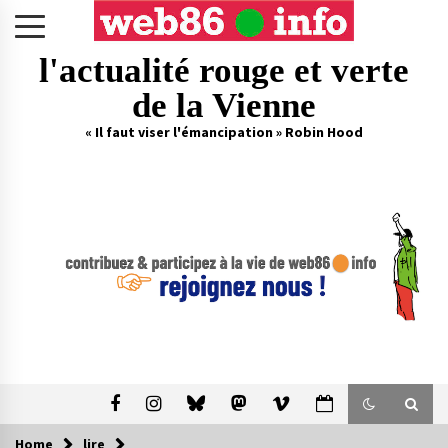
Skip
to
content
l'actualité rouge et verte
de la Vienne
« Il faut viser l'émancipation » Robin Hood
Home
lire