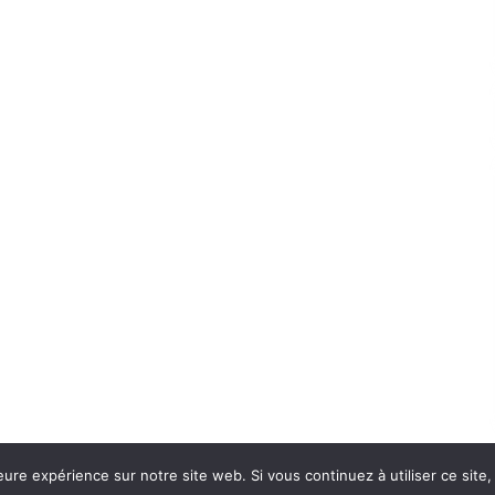
eure expérience sur notre site web. Si vous continuez à utiliser ce sit
Con