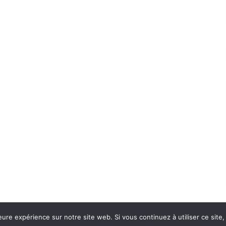
eure expérience sur notre site web. Si vous continuez à utiliser ce sit
Con