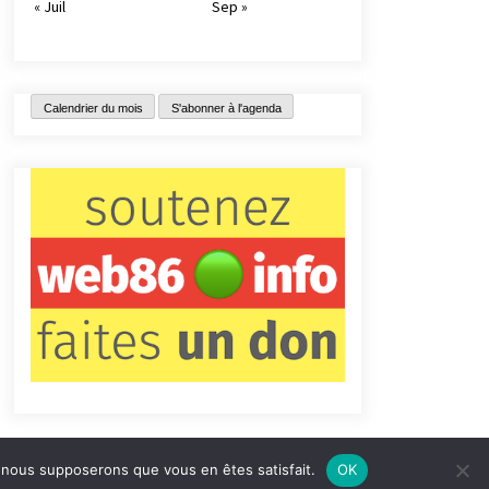
« Juil
Sep »
Calendrier du mois
S'abonner à l'agenda
e, nous supposerons que vous en êtes satisfait.
OK
tact
Qui sommes-nous ?
Informations légales