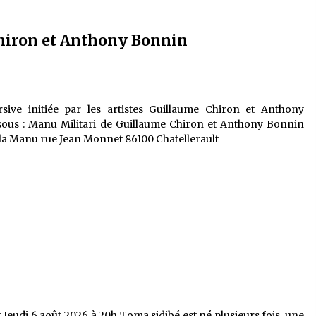
hiron et Anthony Bonnin
sive initiée par les artistes Guillaume Chiron et Anthony
ssous : Manu Militari de Guillaume Chiron et Anthony Bonnin
 la Manu rue Jean Monnet 86100 Chatellerault
Jeudi 6 août 2026 à 20h Toma sidibé est né plusieurs fois, une