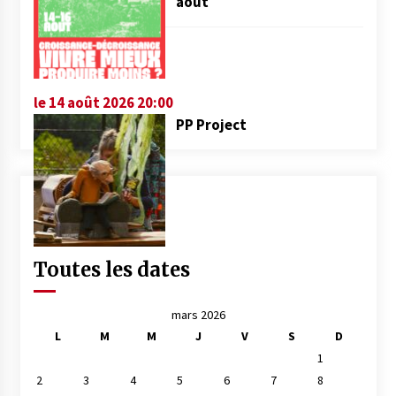
août
le 14 août 2026 20:00
PP Project
Toutes les dates
mars 2026
L
M
M
J
V
S
D
1
2
3
4
5
6
7
8