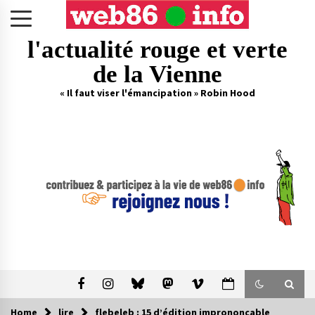
Skip
to
content
l'actualité rouge et verte
de la Vienne
« Il faut viser l'émancipation » Robin Hood
Home
lire
flebeleb : 15 d’édition imprononçable