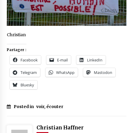
Christian
Partager :
Facebook
E-mail
LinkedIn
Telegram
WhatsApp
Mastodon
Bluesky
Posted in
voir, écouter
Tagged
#
1er
Christian Haffner
mai