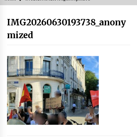
IMG20260630193738_anony
mized