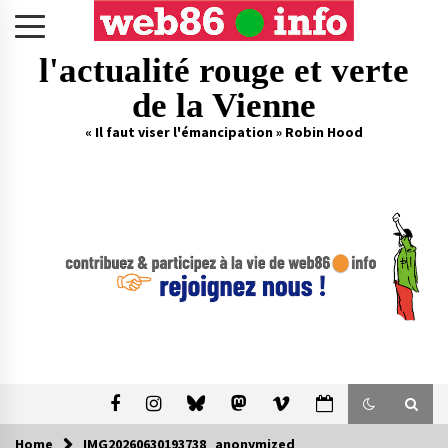
Skip
to
content
l'actualité rouge et verte
de la Vienne
« Il faut viser l'émancipation » Robin Hood
Home
IMG20260630193738_anonymized