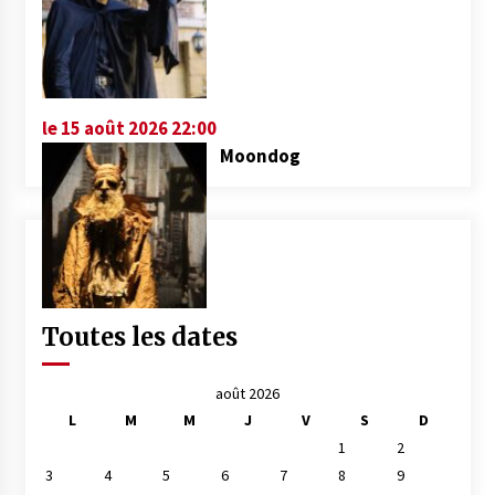
le 15 août 2026 22:00
Moondog
Toutes les dates
août 2026
L
M
M
J
V
S
D
1
2
3
4
5
6
7
8
9