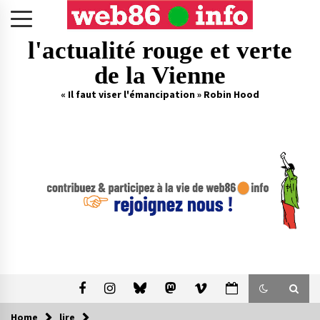
Skip
to
content
l'actualité rouge et verte
de la Vienne
« Il faut viser l'émancipation » Robin Hood
Home
lire