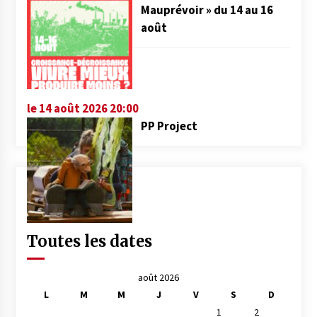
Mauprévoir » du 14 au 16
août
le 14 août 2026 20:00
PP Project
Toutes les dates
août 2026
L
M
M
J
V
S
D
1
2