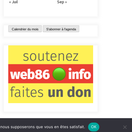
« Juil
Sep »
Calendrier du mois
S'abonner à l'agenda
e, nous supposerons que vous en êtes satisfait.
OK
tact
Qui sommes-nous ?
Informations légales