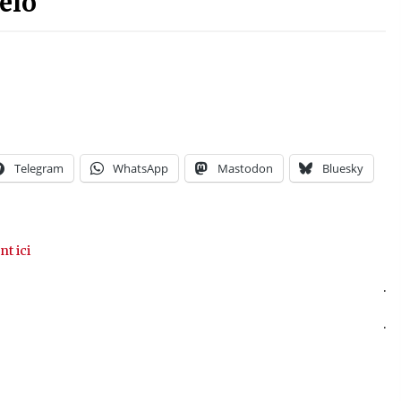
élo
Telegram
WhatsApp
Mastodon
Bluesky
nt ici
.
.