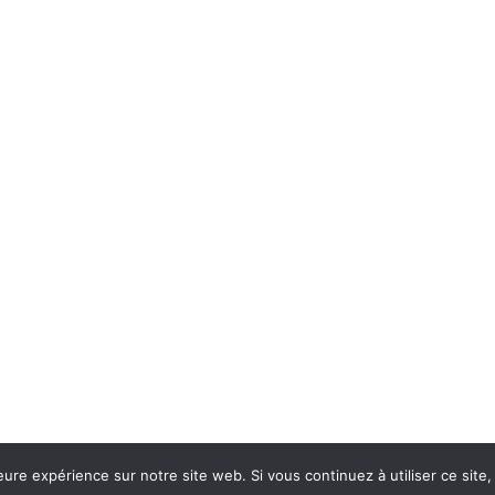
eure expérience sur notre site web. Si vous continuez à utiliser ce sit
Con