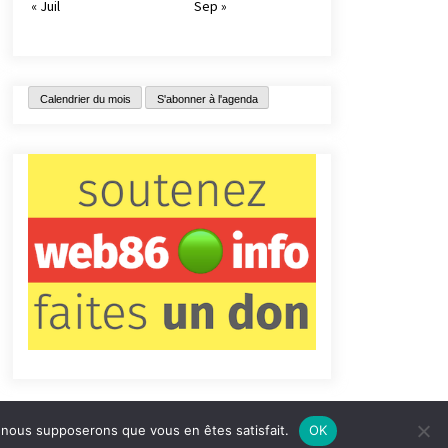
« Juil
Sep »
Calendrier du mois
S'abonner à l'agenda
e, nous supposerons que vous en êtes satisfait.
OK
tact
Qui sommes-nous ?
Informations légales