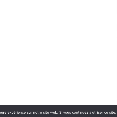
eure expérience sur notre site web. Si vous continuez à utiliser ce sit
Con