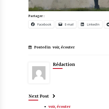
Partager :
Facebook
E-mail
LinkedIn
Posted in
voir, écouter
Tagged
#
international
Rédaction
Next Post
voir, écouter