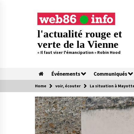
Skip
to
content
l'actualité rouge et
verte de la Vienne
« Il faut viser l'émancipation » Robin Hood
Événements
Communiqués
Home
voir, écouter
La situation à Mayott