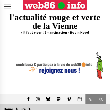
Skip
to
content
l'actualité rouge et verte
de la Vienne
« Il faut viser l'émancipation » Robin Hood
Home
lire