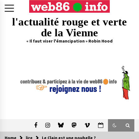
Skip
to
content
l'actualité rouge et verte
de la Vienne
« Il faut viser l'émancipation » Robin Hood
Home
lire
Le Clain est une poubelle ?