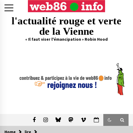
Skip
to
content
l'actualité rouge et verte
de la Vienne
« Il faut viser l'émancipation » Robin Hood
Home
lire