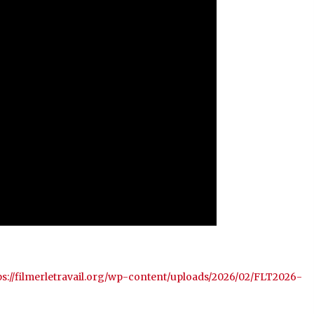
ps://filmerletravail.org/wp-content/uploads/2026/02/FLT2026-