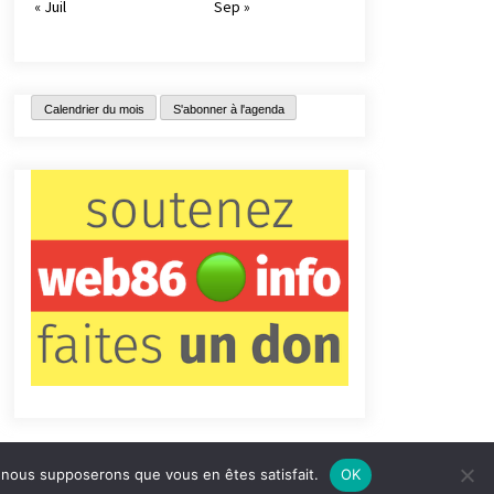
« Juil
Sep »
Calendrier du mois
S'abonner à l'agenda
e, nous supposerons que vous en êtes satisfait.
OK
tact
Qui sommes-nous ?
Informations légales