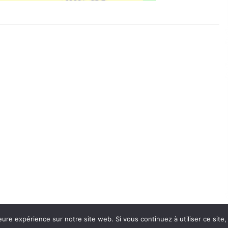
eure expérience sur notre site web. Si vous continuez à utiliser ce sit
Con