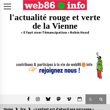
Skip
to
content
l'actualité rouge et verte
de la Vienne
« Il faut viser l'émancipation » Robin Hood
Home
lire
« L’enfant est d’abord une personne »