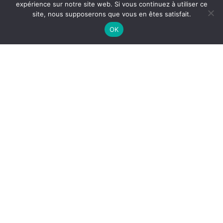
expérience sur notre site web. Si vous continuez à utiliser ce
site, nous supposerons que vous en êtes satisfait.
OK
Les caisses de
[vi
grève et de
ca
solidarité dans
NU
la Vienne
So