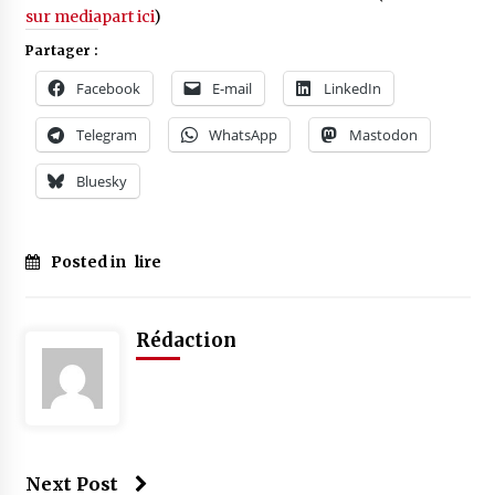
sur mediapart ici
)
Partager :
Facebook
E-mail
LinkedIn
Telegram
WhatsApp
Mastodon
Bluesky
Posted in
lire
Tagged
#
éducation
Rédaction
#
répression
Next Post