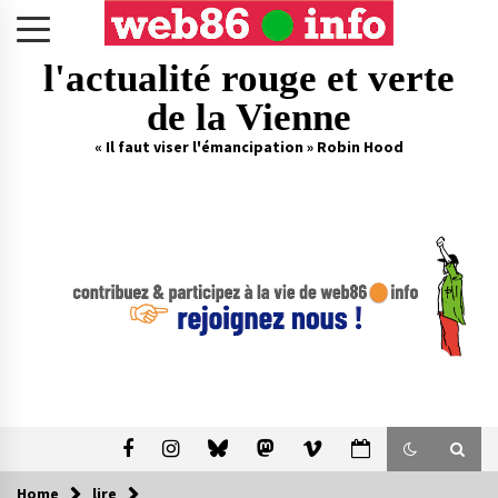
Skip
to
content
l'actualité rouge et verte
de la Vienne
« Il faut viser l'émancipation » Robin Hood
Home
lire