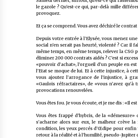
Samedi dernier, surtout, qu’est-ce qui rassemblai
le gazole ? Qu’est-ce qui, par-delà mille différ
provoquez.
Et ça se comprend. Vous avez déchiré le contrat 
Depuis votre entrée à l’Elysée, vous menez une 
social n’en serait pas heurté, violenté ? Car il f
même temps, en même temps, relever la CSG pour
éliminer 200 000 contrats aidés ? C’est si exces
«pouvoir d’achat», l’orgueil d’un peuple en es
l’Etat se moque de lui. Et à cette injustice, à c
vous ajoutez l’arrogance de l’injustice, à g
«Gaulois réfractaires», de «vous n’avez qu’à
provocations renouvelées.
Vous êtes fou. Je vous écoute, et je me dis : «Il est
Vous êtes frappé d’hybris, de la «démesure» d
s’acharne alors sur eux, le malheur crève la
condition, les yeux percés d’Œdipe pour enfin v
retour à la réalité et à l’humilité, pseudo-Jupiter