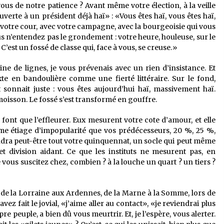
s de notre patience ? Avant même votre élection, à la veille
verte à un président déjà haï» : «Vous êtes haï, vous êtes haï,
c votre cour, avec votre campagne, avec la bourgeoisie qui vous
us n’entendez pas le grondement : votre heure, houleuse, sur le
C’est un fossé de classe qui, face à vous, se creuse.»
ne de lignes, je vous prévenais avec un rien d’insistance. Et
xte en bandoulière comme une fierté littéraire. Sur le fond,
 sonnait juste : vous êtes aujourd’hui haï, massivement haï.
 moisson. Le fossé s’est transformé en gouffre.
e font que l’effleurer. Eux mesurent votre cote d’amour, et elle
ême étiage d’impopularité que vos prédécesseurs, 20 %, 25 %,
endra peut-être tout votre quinquennat, un socle qui peut même
et division aidant. Ce que les instituts ne mesurent pas, en
e vous suscitez chez, combien ? à la louche un quart ? un tiers ?
 de la Lorraine aux Ardennes, de la Marne à la Somme, lors de
z fait le jovial, «j’aime aller au contact», «je reviendrai plus
 peuple, a bien dû vous meurtrir. Et, je l’espère, vous alerter.