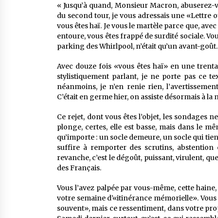
« Jusqu’à quand, Monsieur Macron, abuserez-vou
du second tour, je vous adressais une «Lettre ou
vous êtes haï. Je vous le martèle parce que, ave
entoure, vous êtes frappé de surdité sociale. Vo
parking des Whirlpool, n’était qu’un avant-goût. 
Avec douze fois «vous êtes haï» en une trentai
stylistiquement parlant, je ne porte pas ce te
néanmoins, je n’en renie rien, l’avertissement
C’était en germe hier, on assiste désormais à la
Ce rejet, dont vous êtes l’objet, les sondages n
plonge, certes, elle est basse, mais dans le m
qu’importe : un socle demeure, un socle qui ti
suffire à remporter des scrutins, abstention 
revanche, c’est le dégoût, puissant, virulent, qu
des Français.
Vous l’avez palpée par vous-même, cette haine,
votre semaine d’«itinérance mémorielle». Vous ave
souvent», mais ce ressentiment, dans votre propre