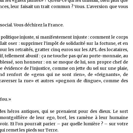
t les «gilets jaunes» ? Qu’est-ce qui les unissait, bien plus que
ences, leur faisait un trait commun ? Vous. L’aversion que vous
social. Vous déchirez la France.
politique injuste, si manifestement injuste : comment le corps
allait oser : supprimer l’impôt de solidarité sur la fortune, et en
 les retraités, gratter cinq euros sur les APL des locataires,
sif, tellement abusif : ça ne touche pas qu’au porte-monnaie, au
t blessé, son honneur : on se moque de lui, son propre chef de
ette évidence de l’injustice, comme on jette du sel sur une plaie,
rand renfort de «gens qui ne sont rien», de «feignants», de
 traverser la rue» et autres «pognon de dingue», comme des
 fou.»
es héros antiques, qui se prenaient pour des dieux. Le sort
 montgolfière de leur ego, bref, les ramène à leur humaine
oir. Et l’on pourrait parier – par quelle lumière ? – sur votre
 qui remet les pieds sur Terre.