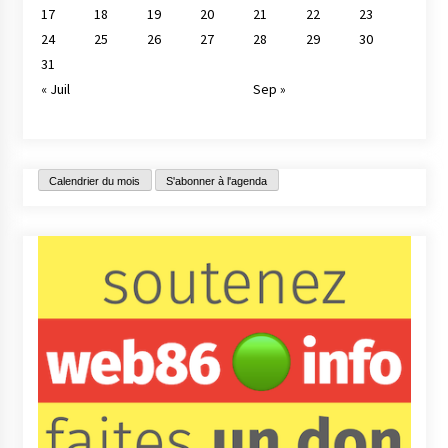
17
18
19
20
21
22
23
24
25
26
27
28
29
30
31
« Juil
Sep »
Calendrier du mois
S'abonner à l'agenda