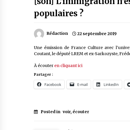
[son] L’immigration n’es
populaires ?
Rédaction
22 septembre 2019
Une émission de France Culture avec l’univers
Coutant, le député LREM et ex-Sarkozyste, Fréd
À écouter
en cliquant ici
Partager :
Facebook
E-mail
LinkedIn
Posted in
voir, écouter