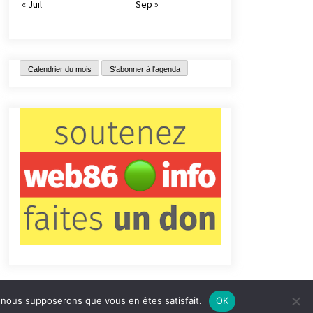
« Juil
Sep »
Calendrier du mois
S'abonner à l'agenda
e, nous supposerons que vous en êtes satisfait.
OK
tact
Qui sommes-nous ?
Informations légales