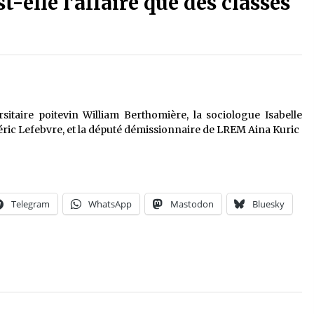
t-elle l’affaire que des classes
itaire poitevin William Berthomière, la sociologue Isabelle
éric Lefebvre, et la député démissionnaire de LREM Aina Kuric
Telegram
WhatsApp
Mastodon
Bluesky