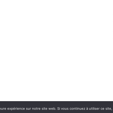
eure expérience sur notre site web. Si vous continuez à utiliser ce sit
Con