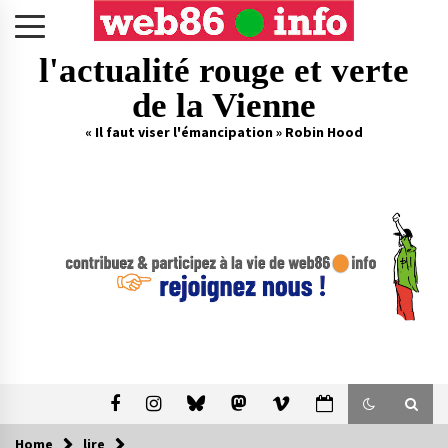
Skip
to
content
l'actualité rouge et verte
de la Vienne
« Il faut viser l'émancipation » Robin Hood
Home
lire