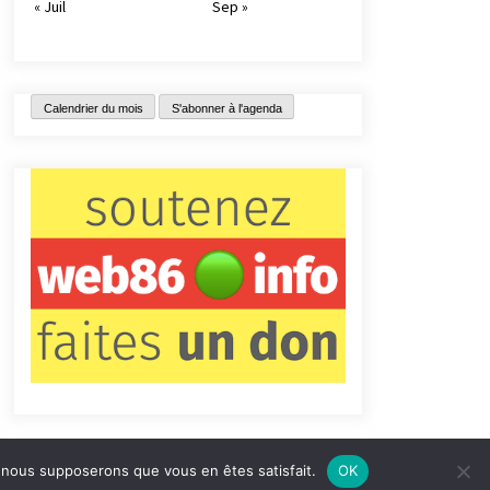
« Juil
Sep »
Calendrier du mois
S'abonner à l'agenda
e, nous supposerons que vous en êtes satisfait.
OK
tact
Qui sommes-nous ?
Informations légales