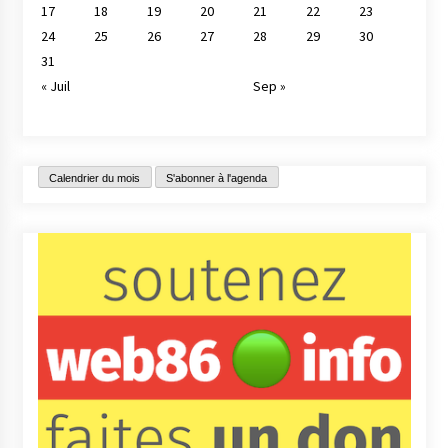
17
18
19
20
21
22
23
24
25
26
27
28
29
30
31
« Juil
Sep »
Calendrier du mois
S'abonner à l'agenda