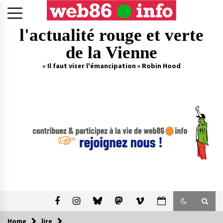
Skip
to
content
l'actualité rouge et verte
de la Vienne
« Il faut viser l'émancipation » Robin Hood
Home
lire