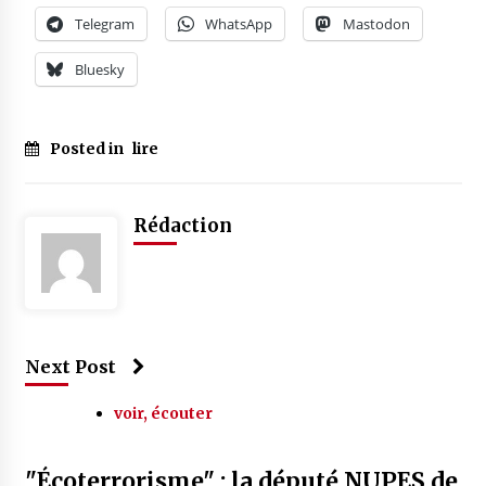
Telegram
WhatsApp
Mastodon
Bluesky
Posted in
lire
Rédaction
Next Post
voir, écouter
"Écoterrorisme" : la député NUPES de