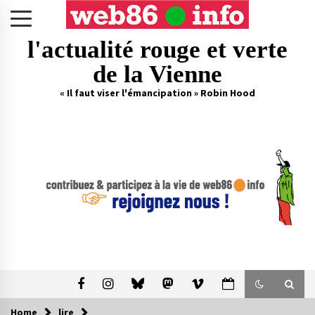
Skip
to
content
l'actualité rouge et verte
de la Vienne
« Il faut viser l'émancipation » Robin Hood
Home
lire