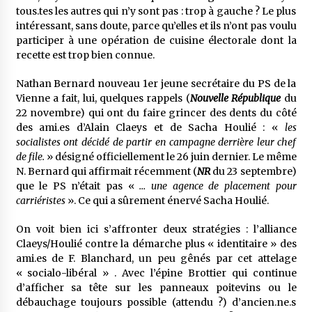
tous.tes les autres qui n’y sont pas : trop à gauche ? Le plus
intéressant, sans doute, parce qu’elles et ils n’ont pas voulu
participer à une opération de cuisine électorale dont la
recette est trop bien connue.
Nathan Bernard nouveau 1er jeune secrétaire du PS de la
Vienne a fait, lui, quelques rappels (
Nouvelle République
du
22 novembre) qui ont du faire grincer des dents du côté
des ami.es d’Alain Claeys et de Sacha Houlié : «
les
socialistes ont décidé de partir en campagne derrière leur chef
de file.
» désigné officiellement le 26 juin dernier. Le même
N. Bernard qui affirmait récemment (
NR
du 23 septembre)
que le PS n’était pas «
… une agence de placement pour
carriéristes
». Ce qui a sûrement énervé Sacha Houlié.
On voit bien ici s’affronter deux stratégies : l’alliance
Claeys/Houlié contre la démarche plus « identitaire » des
ami.es de F. Blanchard, un peu gênés par cet attelage
« socialo-libéral » . Avec l’épine Brottier qui continue
d’afficher sa tête sur les panneaux poitevins ou le
débauchage toujours possible (attendu ?) d’ancien.ne.s