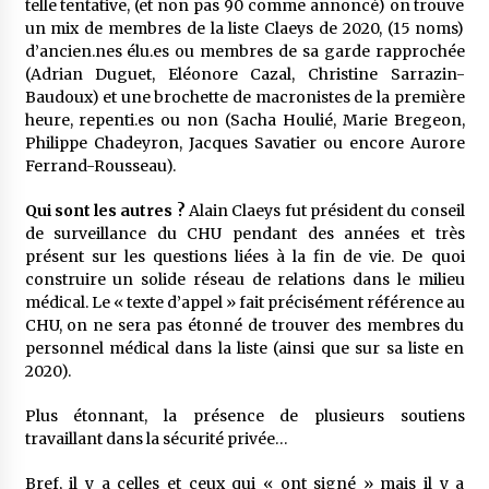
telle tentative, (et non pas 90 comme annoncé) on trouve
un mix de membres de la liste Claeys de 2020, (15 noms)
d’ancien.nes élu.es ou membres de sa garde rapprochée
(Adrian Duguet, Eléonore Cazal, Christine Sarrazin-
Baudoux) et une brochette de macronistes de la première
heure, repenti.es ou non (Sacha Houlié, Marie Bregeon,
Philippe Chadeyron, Jacques Savatier ou encore Aurore
Ferrand-Rousseau).
Qui sont les autres ?
Alain Claeys fut président du conseil
de surveillance du CHU pendant des années et très
présent sur les questions liées à la fin de vie. De quoi
construire un solide réseau de relations dans le milieu
médical. Le « texte d’appel » fait précisément référence au
CHU, on ne sera pas étonné de trouver des membres du
personnel médical dans la liste (ainsi que sur sa liste en
2020).
Plus étonnant, la présence de plusieurs soutiens
travaillant dans la sécurité privée…
Bref, il y a celles et ceux qui « ont signé » mais il y a