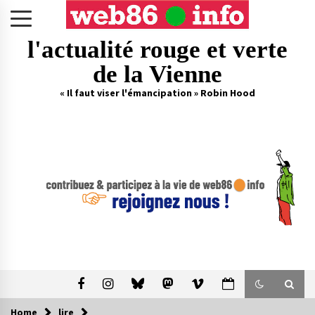
Skip
to
content
l'actualité rouge et verte
de la Vienne
« Il faut viser l'émancipation » Robin Hood
Home
lire