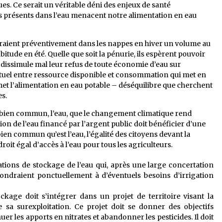
s. Ce serait un véritable déni des enjeux de santé
des présents dans l’eau menacent notre alimentation en eau
raient préventivement dans les nappes en hiver un volume au
bitude en été. Quelle que soit la pénurie, ils espèrent pouvoir
t dissimule mal leur refus de toute économie d’eau sur
 actuel entre ressource disponible et consommation qui met en
et l’alimentation en eau potable – déséquilibre que cherchent
es.
un bien commun, l’eau, que le changement climatique rend
ion de l’eau financé par l’argent public doit bénéficier d’une
bien commun qu’est l’eau, l’égalité des citoyens devant la
it égal d’accès à l’eau pour tous les agriculteurs.
ations de stockage de l’eau qui, après une large concertation
pondraient ponctuellement à d’éventuels besoins d’irrigation
ckage doit s’intégrer dans un projet de territoire visant la
e sa surexploitation. Ce projet doit se donner des objectifs
er les apports en nitrates et abandonner les pesticides. Il doit