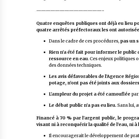
——————————————-
Quatre enquêtes publiques ont déjà eu lieu p
quatre arrêtés préfectoraux les ont autorisée
Dans le cadre de ces procédures,
pas un s
R
ien n’a été fait pour informer le publi
ressource en eau
. Ces enjeux politiques 
des données techniques.
Les avis défavorables de l’Agence Régio
potage, n’ont pas été joints aux dossier
L’ampleur du projet a été camouflée
par
Le débat public n’a pas eu lieu.
Sans lui, 
Financé à 70 % par l’argent public, le progr
visant ni à reconquérir la qualité de l’eau, ni 
Il encouragerait le développement de prat