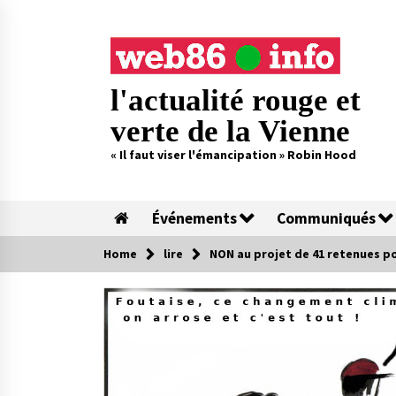
Skip
to
content
l'actualité rouge et
verte de la Vienne
« Il faut viser l'émancipation » Robin Hood
Événements
Communiqués
Home
lire
NON au projet de 41 retenues pou