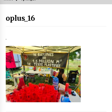
oplus_16
.