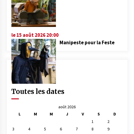
le 15 août 2026 20:00
Manipeste pour la Feste
Toutes les dates
août 2026
L
M
M
J
V
S
D
1
2
3
4
5
6
7
8
9