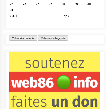
24
25
26
27
28
29
30
31
« Juil
Sep »
Calendrier du mois
S'abonner à l'agenda