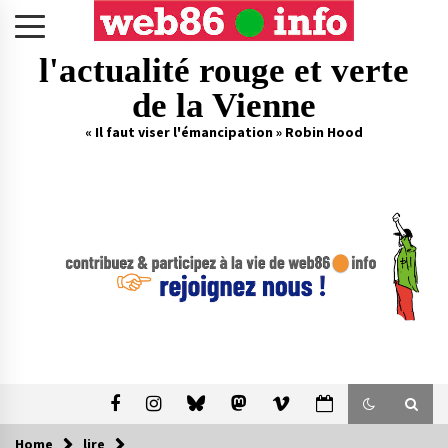
Skip
to
content
l'actualité rouge et verte
de la Vienne
« Il faut viser l'émancipation » Robin Hood
Home
lire