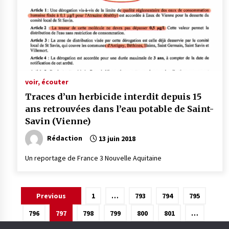
voir, écouter
Traces d’un herbicide interdit depuis 15
ans retrouvées dans l’eau potable de Saint-
Savin (Vienne)
Rédaction
13 juin 2018
Un reportage de France 3 Nouvelle Aquitaine
Pagination
Previous
1
…
793
794
795
des
796
797
798
799
800
801
…
publications