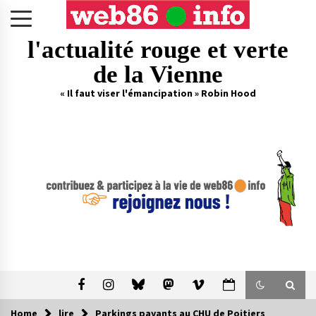
Skip
to
content
l'actualité rouge et verte
de la Vienne
« Il faut viser l'émancipation » Robin Hood
Home
lire
Parkings payants au CHU de Poitiers