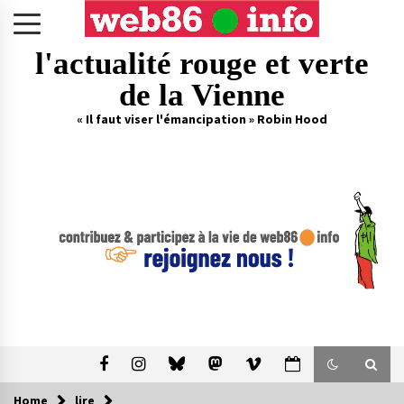
Skip
to
content
l'actualité rouge et verte
de la Vienne
« Il faut viser l'émancipation » Robin Hood
Home
lire