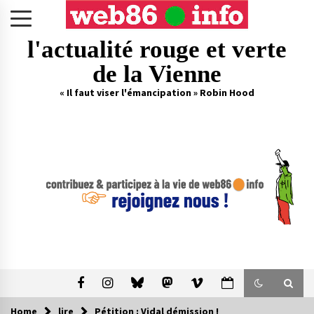
Skip
to
content
l'actualité rouge et verte
de la Vienne
« Il faut viser l'émancipation » Robin Hood
Home
lire
Pétition : Vidal démission !