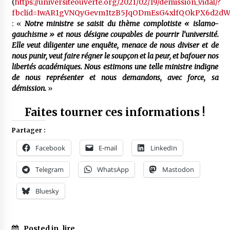
(
https://universiteouverte.org/2021/02/19/demission_vidal/?
fbclid=IwAR1gVNQyGevm1tzB5JqODmEsG4xlfQOkPX6d2
: «
Notre ministre se saisit du thème complotiste « islamo-
gauchisme » et nous désigne coupables de pourrir l’université.
Elle veut diligenter une enquête, menace de nous diviser et de
nous punir, veut faire régner le soupçon et la peur, et bafouer nos
libertés académiques. Nous estimons une telle ministre indigne
de nous représenter et nous demandons, avec force, sa
démission.
»
Faites tourner ces informations !
Partager :
Facebook
E-mail
LinkedIn
Telegram
WhatsApp
Mastodon
Bluesky
Posted in
lire