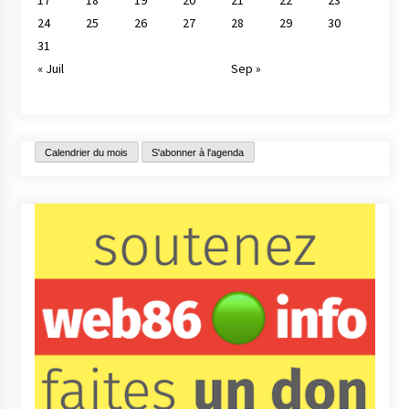
17
18
19
20
21
22
23
24
25
26
27
28
29
30
31
« Juil
Sep »
Calendrier du mois
S'abonner à l'agenda